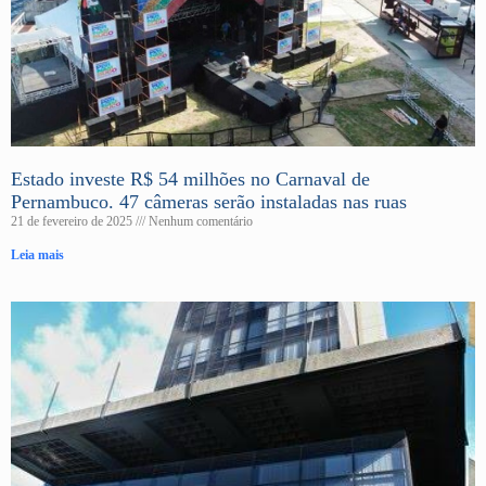
Estado investe R$ 54 milhões no Carnaval de
Pernambuco. 47 câmeras serão instaladas nas ruas
21 de fevereiro de 2025
Nenhum comentário
Leia mais