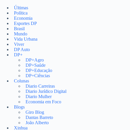
Pular
para
Últimas
o
Política
conteúdo
Economia
Esportes DP
Brasil
Mundo
Vida Urbana
Viver
DP Auto
DP+
DP+Agro
DP+Saúde
DP+Educação
DP+Ciências
Colunas
Diario Carreiras
Diario Jurídico Digital
Diario Mulher
Economia em Foco
Blogs
Giro Blog
Dantas Barreto
João Alberto
Xinhua