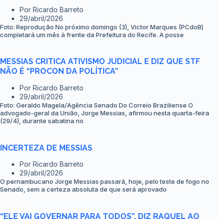
Por
Ricardo Barreto
29/abril/2026
Foto: Reprodução No próximo domingo (3), Victor Marques (PCdoB)
completará um mês à frente da Prefeitura do Recife. A posse
LEIA MAIS
MESSIAS CRITICA ATIVISMO JUDICIAL E DIZ QUE STF
NÃO É “PROCON DA POLÍTICA”
Por
Ricardo Barreto
29/abril/2026
Foto: Geraldo Magela/Agência Senado Do Correio Braziliense O
advogado-geral da União, Jorge Messias, afirmou nesta quarta-feira
(29/4), durante sabatina no
LEIA MAIS
INCERTEZA DE MESSIAS
Por
Ricardo Barreto
29/abril/2026
O pernambucano Jorge Messias passará, hoje, pelo teste de fogo no
Senado, sem a certeza absoluta de que será aprovado
LEIA MAIS
“ELE VAI GOVERNAR PARA TODOS”, DIZ RAQUEL AO