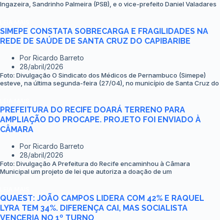
Ingazeira, Sandrinho Palmeira (PSB), e o vice-prefeito Daniel Valadares
LEIA MAIS
SIMEPE CONSTATA SOBRECARGA E FRAGILIDADES NA
REDE DE SAÚDE DE SANTA CRUZ DO CAPIBARIBE
Por
Ricardo Barreto
28/abril/2026
Foto: Divulgação O Sindicato dos Médicos de Pernambuco (Simepe)
esteve, na última segunda-feira (27/04), no município de Santa Cruz do
LEIA MAIS
PREFEITURA DO RECIFE DOARÁ TERRENO PARA
AMPLIAÇÃO DO PROCAPE. PROJETO FOI ENVIADO À
CÂMARA
Por
Ricardo Barreto
28/abril/2026
Foto: Divulgação A Prefeitura do Recife encaminhou à Câmara
Municipal um projeto de lei que autoriza a doação de um
LEIA MAIS
QUAEST: JOÃO CAMPOS LIDERA COM 42% E RAQUEL
LYRA TEM 34%. DIFERENÇA CAI, MAS SOCIALISTA
VENCERIA NO 1º TURNO