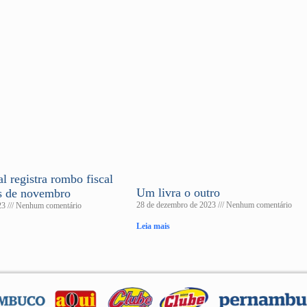
l registra rombo fiscal
Um livra o outro
s de novembro
28 de dezembro de 2023
Nenhum comentário
023
Nenhum comentário
Leia mais