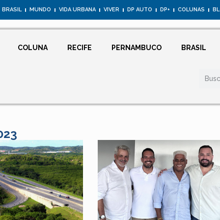
BRASIL
MUNDO
VIDA URBANA
VIVER
DP AUTO
DP+
COLUNAS
B
COLUNA
RECIFE
PERNAMBUCO
BRASIL
023