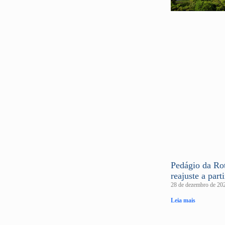
Pedágio da Rot
reajuste a part
28 de dezembro de 2
Leia mais