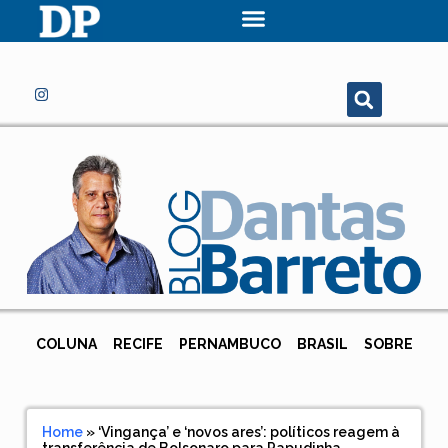
COLUNA
RECIFE
PERNAMBUCO
BRASIL
SOBRE
Home
»
‘Vingança’ e ‘novos ares’: políticos reagem à
transferência de Bolsonaro para Papudinha