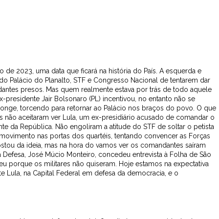
o de 2023, uma data que ficará na história do País. A esquerda e
 do Palácio do Planalto, STF e Congresso Nacional de tentarem dar
ntes presos. Mas quem realmente estava por trás de todo aquele
-presidente Jair Bolsonaro (PL) incentivou, no entanto não se
onge, torcendo para retornar ao Palácio nos braços do povo. O que
tas não aceitaram ver Lula, um ex-presidiário acusado de comandar o
te da República. Não engoliram a atitude do STF de soltar o petista
 movimento nas portas dos quartéis, tentando convencer as Forças
gostou da ideia, mas na hora do vamos ver os comandantes saíram
a Defesa, José Múcio Monteiro, concedeu entrevista à Folha de São
eu porque os militares não quiseram. Hoje estamos na expectativa
 Lula, na Capital Federal em defesa da democracia, e o