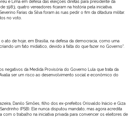
breu e Lima em defesa das eleições diretas para presidente da
1983, quatro vereadores ficaram na história pela iniciativa.
everino Farias da Silva foram às ruas pedir o fim da ditadura militar.
dos no voto.
 o ato de hoje, em Brasília, na defesa da democracia, como uma
iando um fato midiático, devido à falta do que fazer no Governo”.
os negativos da Medida Provisória do Governo Lula que trata da
 Avalia ser um risco ao desenvolvimento social e econômico do
zeira, Danilo Simões, filho dos ex-prefeitos Orisvaldo Inácio e Giza
o Sandrinho (PSB). Ele nunca disputou mandato, mas agora acredita
a com o trabalho na iniciativa privada para convencer os eleitores de