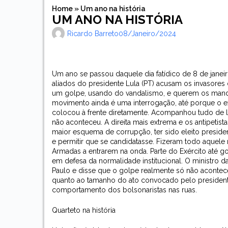
Home
»
Um ano na história
UM ANO NA HISTÓRIA
Ricardo Barreto
08/janeiro/2024
Um ano se passou daquele dia fatídico de 8 de janeir
aliados do presidente Lula (PT) acusam os invasores
um golpe, usando do vandalismo, e querem os manda
movimento ainda é uma interrogação, até porque o ex
colocou à frente diretamente. Acompanhou tudo de l
não aconteceu. A direita mais extrema e os antipetis
maior esquema de corrupção, ter sido eleito presiden
e permitir que se candidatasse. Fizeram todo aquele
Armadas a entrarem na onda. Parte do Exército até 
em defesa da normalidade institucional. O ministro d
Paulo e disse que o golpe realmente só não acontec
quanto ao tamanho do ato convocado pelo presidente
comportamento dos bolsonaristas nas ruas.
Quarteto na história