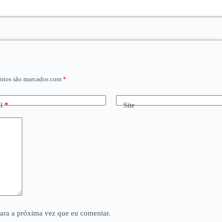
órios são marcados com
*
l
*
Site
para a próxima vez que eu comentar.