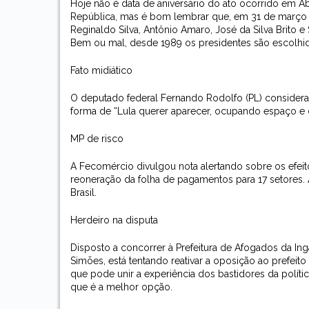
Hoje não é data de aniversário do ato ocorrido em A
República, mas é bom lembrar que, em 31 de março de 
Reginaldo Silva, Antônio Amaro, José da Silva Brito e S
Bem ou mal, desde 1989 os presidentes são escolhi
Fato midiático
O deputado federal Fernando Rodolfo (PL) considera
forma de “Lula querer aparecer, ocupando espaço e cr
MP de risco
A Fecomércio divulgou nota alertando sobre os efeit
reoneração da folha de pagamentos para 17 setores.
Brasil.
Herdeiro na disputa
Disposto a concorrer à Prefeitura de Afogados da Inga
Simões, está tentando reativar a oposição ao prefeit
que pode unir a experiência dos bastidores da polític
que é a melhor opção.