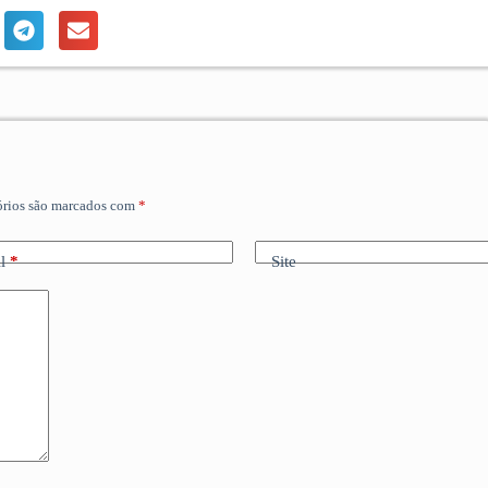
órios são marcados com
*
l
*
Site