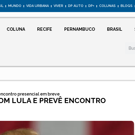
IL
MUNDO
VIDA URBANA
VIVER
DP AUTO
DP+
COLUNAS
BLOGS
COLUNA
RECIFE
PERNAMBUCO
BRASIL
encontro presencial em breve
OM LULA E PREVÊ ENCONTRO