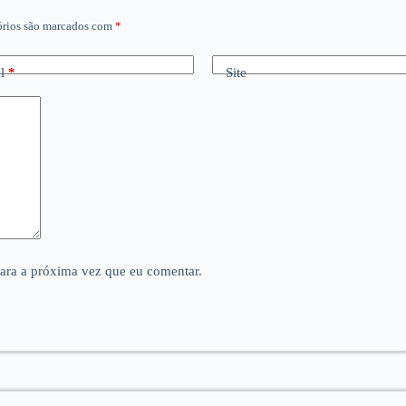
órios são marcados com
*
l
*
Site
para a próxima vez que eu comentar.