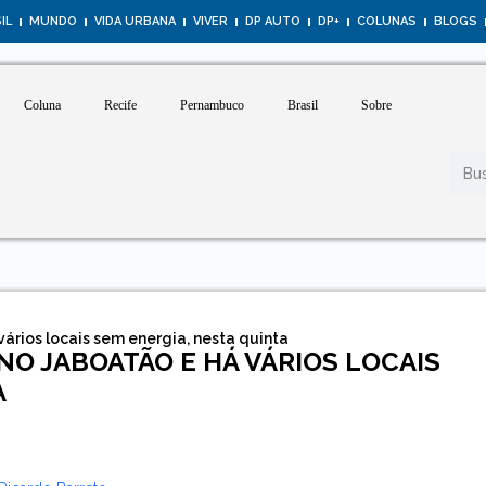
IL
MUNDO
VIDA URBANA
VIVER
DP AUTO
DP+
COLUNAS
BLOGS
Coluna
Recife
Pernambuco
Brasil
Sobre
ários locais sem energia, nesta quinta
O JABOATÃO E HÁ VÁRIOS LOCAIS
A