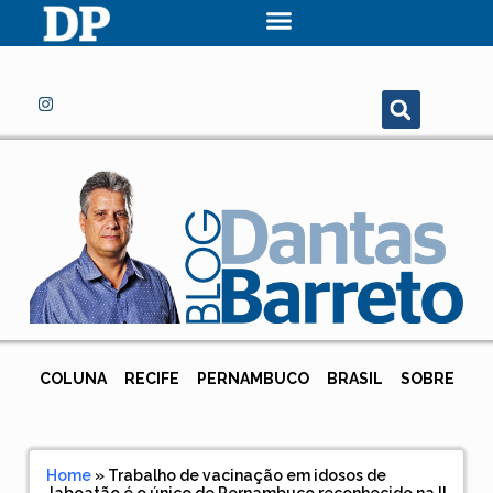
COLUNA
RECIFE
PERNAMBUCO
BRASIL
SOBRE
Home
»
Trabalho de vacinação em idosos de
Jaboatão é o único de Pernambuco reconhecido na II