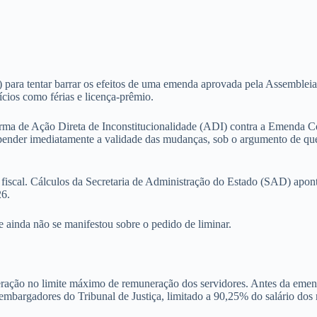
a tentar barrar os efeitos de uma emenda aprovada pela Assembleia Le
cios como férias e licença-prêmio.
orma de Ação Direta de Inconstitucionalidade (ADI) contra a Emenda 
pender imediatamente a validade das mudanças, sob o argumento de que
 fiscal. Cálculos da Secretaria de Administração do Estado (SAD) apo
26.
e ainda não se manifestou sobre o pedido de liminar.
teração no limite máximo de remuneração dos servidores. Antes da emen
sembargadores do Tribunal de Justiça, limitado a 90,25% do salário dos