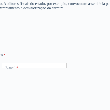
. Auditores fiscais do estado, por exemplo, convocaram assembleia para
nfrentamento e desvalorização da carreira.
com
*
E-mail
*