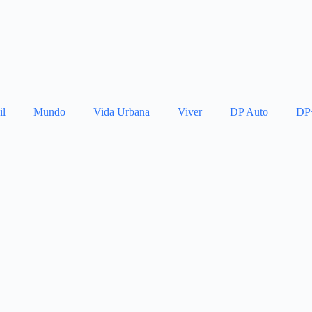
il
Mundo
Vida Urbana
Viver
DP Auto
DP