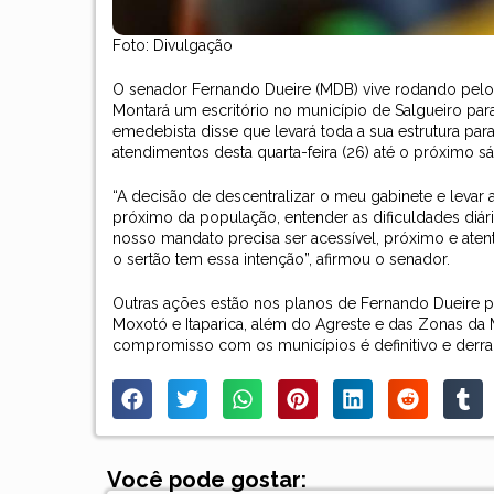
Foto: Divulgação
O senador Fernando Dueire (MDB) vive rodando pelo 
Montará um escritório no município de Salgueiro para
emedebista disse que levará toda a sua estrutura par
atendimentos desta quarta-feira (26) até o próximo s
“A decisão de descentralizar o meu gabinete e levar 
próximo da população, entender as dificuldades diári
nosso mandato precisa ser acessível, próximo e at
o sertão tem essa intenção”, afirmou o senador.
Outras ações estão nos planos de Fernando Dueire pa
Moxotó e Itaparica, além do Agreste e das Zonas da 
compromisso com os municípios é definitivo e derrad
Você pode gostar: