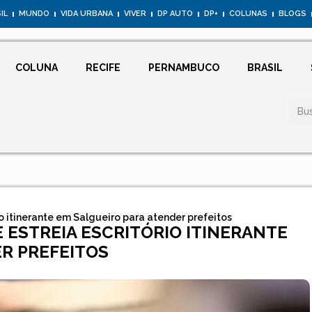
IL
MUNDO
VIDA URBANA
VIVER
DP AUTO
DP+
COLUNAS
BLOGS
COLUNA
RECIFE
PERNAMBUCO
BRASIL
o itinerante em Salgueiro para atender prefeitos
ESTREIA ESCRITÓRIO ITINERANTE
R PREFEITOS