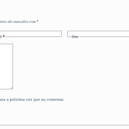
órios são marcados com
*
l
*
Site
para a próxima vez que eu comentar.