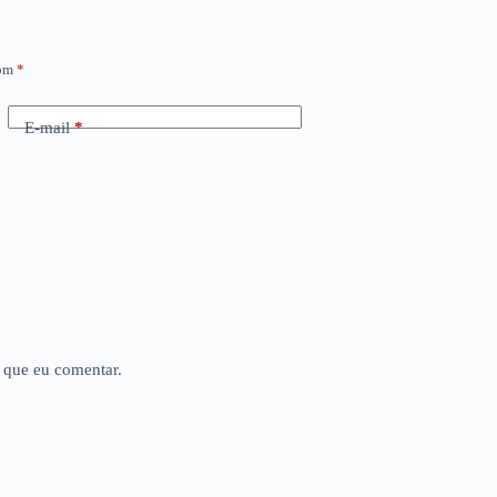
com
*
E-mail
*
 que eu comentar.