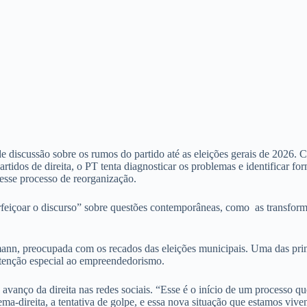
de discussão sobre os rumos do partido até as eleições gerais de 2026. 
tidos de direita, o PT tenta diagnosticar os problemas e identificar fo
esse processo de reorganização.
rfeiçoar o discurso” sobre questões contemporâneas, como as transfo
mann, preocupada com os recados das eleições municipais. Uma das prin
tenção especial ao empreendedorismo.
 avanço da direita nas redes sociais. “Esse é o início de um processo q
ema-direita, a tentativa de golpe, e essa nova situação que estamos vi