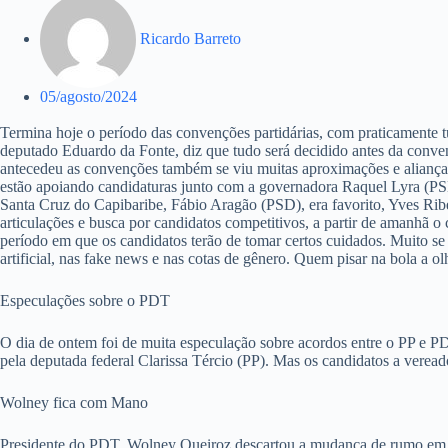
Ricardo Barreto
05/agosto/2024
Termina hoje o período das convenções partidárias, com praticamente tu
deputado Eduardo da Fonte, diz que tudo será decidido antes da conve
antecedeu as convenções também se viu muitas aproximações e alianças 
estão apoiando candidaturas junto com a governadora Raquel Lyra (PSDB
Santa Cruz do Capibaribe, Fábio Aragão (PSD), era favorito, Yves Ribe
articulações e busca por candidatos competitivos, a partir de amanhã o
período em que os candidatos terão de tomar certos cuidados. Muito se o
artificial, nas fake news e nas cotas de gênero. Quem pisar na bola a ol
Especulações sobre o PDT
O dia de ontem foi de muita especulação sobre acordos entre o PP e PD
pela deputada federal Clarissa Tércio (PP). Mas os candidatos a veread
Wolney fica com Mano
Presidente do PDT, Wolney Queiroz descartou a mudança de rumo em Ja