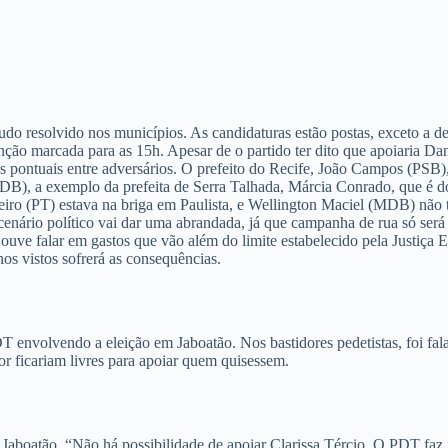
do resolvido nos municípios. As candidaturas estão postas, exceto a de 
nção marcada para as 15h. Apesar de o partido ter dito que apoiaria D
pontuais entre adversários. O prefeito do Recife, João Campos (PSB), 
), a exemplo da prefeita de Serra Talhada, Márcia Conrado, que é do P
iro (PT) estava na briga em Paulista, e Wellington Maciel (MDB) não t
 cenário político vai dar uma abrandada, já que campanha de rua só será
uve falar em gastos que vão além do limite estabelecido pela Justiça Ele
hos vistos sofrerá as consequências.
T envolvendo a eleição em Jaboatão. Nos bastidores pedetistas, foi fal
or ficariam livres para apoiar quem quisessem.
boatão. “Não há possibilidade de apoiar Clarissa Tércio. O PDT faz 