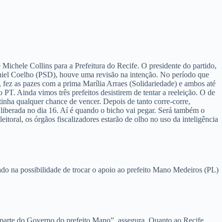
Michele Collins para a Prefeitura do Recife. O presidente do partido,
aniel Coelho (PSD), houve uma revisão na intenção. No período que
fez as pazes com a prima Marília Arraes (Solidariedade) e ambos até
T. Ainda vimos três prefeitos desistirem de tentar a reeleição. O de
inha qualquer chance de vencer. Depois de tanto corre-corre,
 liberada no dia 16. Aí é quando o bicho vai pegar. Será também o
itoral, os órgãos fiscalizadores estarão de olho no uso da inteligência
ado na possibilidade de trocar o apoio ao prefeito Mano Medeiros (PL)
parte do Governo do prefeito Mano”, assegura. Quanto ao Recife,