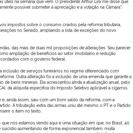
 úteis na semana que vem. O presidente Arthur Lira me disse que
namente possível submeter à apreciação e à votação na Câmara”,
ovos impostos sobre o consumo criados pela reforma tributária,
terações no Senado, ampliando a lista de exceções do novo
ndas, das mais de duas mil proposições de alterações. Seu parecer
mo ampliação de benefícios ao setor imobiliário e redução
s acordados com o governo federal.
 a inclusão de serviços funerários no regime diferenciado com
forma. Outra alteração foi a inclusão de uma emenda que garante a
o de bens minerais. Ele acrescentou ainda a atualização anual, pelo
, da alíquota específica do Imposto Seletivo aplicável a cigarros.
ase e, ainda assim, saiu com um bom saldo da reforma, com a
tido. A tributação extra das armas uniu até mesmo o PT e o Partido
serir o item no texto.
 o que nós estamos vendo aqui é uma situação em que, no Brasil, 40
e suicídio aumentando de forma exponencial também; muita