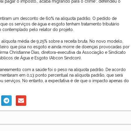
ai pagar o imposto… acaba migrando para o crime”, defendeu o
antiram um desconto de 60% na alíquota padrão. O pedido de
 que os serviços de água e esgoto tenham tratamento tributário
o contemplado pelo relator do projeto.
líquota média de 9,25% sobre a receita bruta. No novo modelo,
asileiro que pisa no esgoto e ainda morre de doenças provocadas por
ma Christianne Dias, diretora-executiva da Associação e Sindicato
Públicos de Água e Esgoto (Abcon Sindcon).
aneamento com a saúde foi o peso na alíquota padrão. De acordo
 aumentaram em 0,13 ponto percentual na alíquota padrão, que será
u serviços. No entanto, a expectativa é de que o impacto apenas do