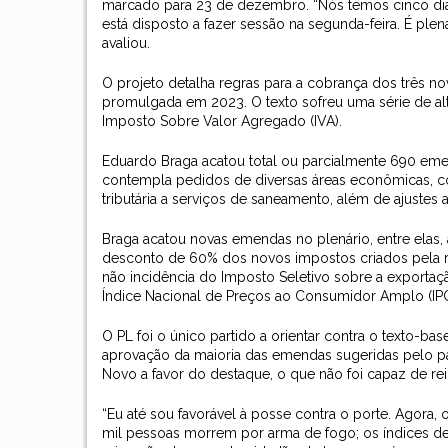
marcado para 23 de dezembro. “Nós temos cinco dias
está disposto a fazer sessão na segunda-feira. É ple
avaliou.
O projeto detalha regras para a cobrança dos três n
promulgada em 2023. O texto sofreu uma série de al
Imposto Sobre Valor Agregado (IVA).
Eduardo Braga acatou total ou parcialmente 690 eme
contempla pedidos de diversas áreas econômicas, co
tributária a serviços de saneamento, além de ajuste
Braga acatou novas emendas no plenário, entre elas,
desconto de 60% dos novos impostos criados pela re
não incidência do Imposto Seletivo sobre a exportaçã
Índice Nacional de Preços ao Consumidor Amplo (IPCA)
O PL foi o único partido a orientar contra o texto-b
aprovação da maioria das emendas sugeridas pelo par
Novo a favor do destaque, o que não foi capaz de rein
“Eu até sou favorável à posse contra o porte. Agora,
mil pessoas morrem por arma de fogo; os índices d