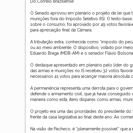
Do Correio Braziliense
O Senado aprovou em plenário o projeto de lei que t
munições fora do Imposto Seletivo (IS). O texto-base
sobre o consumo, foi aprovado por 49 votos favoráve
para apreciação final da Câmara.
A tributação extra, conhecida como “imposto do peca
ou ao meio ambiente. O dispositivo, votado por meio 
Eduardo Braga (MDB-AM) e o senador Flávio Bolsonaro
O destaque apresentado em plenário pelo líder do go
das armas e munições no IS recebeu 32 votos favorá
necessários 41 votos para alcançar maioria absoluta
A permanência representa uma derrota para o governo
defende o armamento civil, que já havia conseguido d
maneira como está, itens díspares como armas, mun
O projeto era uma das prioridades do presidente d
frente da casa legislativa ao final deste ano. Ao come
Na visão de Pacheco, é “plenamente possível” que a 