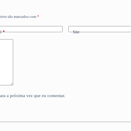
órios são marcados com
*
l
*
Site
para a próxima vez que eu comentar.