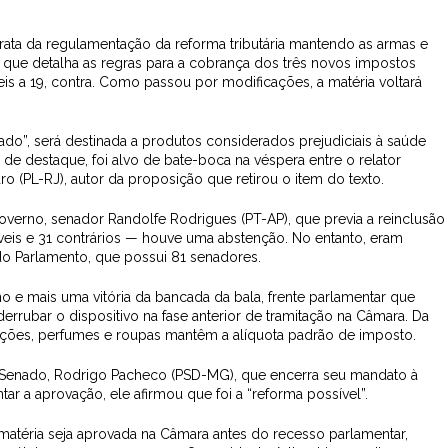
rata da regulamentação da reforma tributária mantendo as armas e
, que detalha as regras para a cobrança dos três novos impostos
is a 19, contra. Como passou por modificações, a matéria voltará
do”, será destinada a produtos considerados prejudiciais à saúde
de destaque, foi alvo de bate-boca na véspera entre o relator
 (PL-RJ), autor da proposição que retirou o item do texto.
verno, senador Randolfe Rodrigues (PT-AP), que previa a reinclusão
veis e 31 contrários — houve uma abstenção. No entanto, eram
 do Parlamento, que possui 81 senadores.
 e mais uma vitória da bancada da bala, frente parlamentar que
errubar o dispositivo na fase anterior de tramitação na Câmara. Da
ições, perfumes e roupas mantêm a alíquota padrão de imposto.
o Senado, Rodrigo Pacheco (PSD-MG), que encerra seu mandato à
ntar a aprovação, ele afirmou que foi a “reforma possível”.
matéria seja aprovada na Câmara antes do recesso parlamentar,