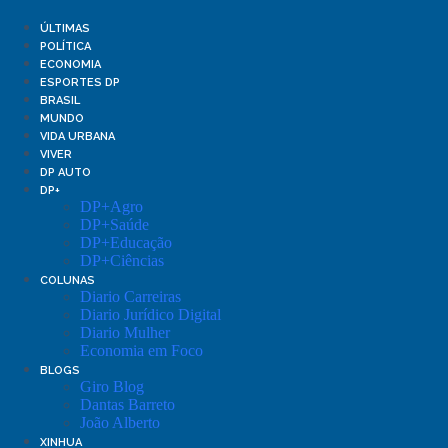
Pular
para
ÚLTIMAS
o
POLÍTICA
conteúdo
ECONOMIA
ESPORTES DP
BRASIL
MUNDO
VIDA URBANA
VIVER
DP AUTO
DP+
DP+Agro
DP+Saúde
DP+Educação
DP+Ciências
COLUNAS
Diario Carreiras
Diario Jurídico Digital
Diario Mulher
Economia em Foco
BLOGS
Giro Blog
Dantas Barreto
João Alberto
XINHUA