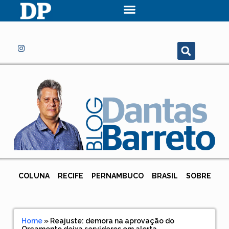
COLUNA
RECIFE
PERNAMBUCO
BRASIL
SOBRE
Home
»
Reajuste: demora na aprovação do
Orçamento deixa servidores em alerta