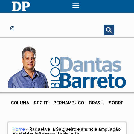
COLUNA
RECIFE
PERNAMBUCO
BRASIL
SOBRE
Home
»
Raquel vai a Salgueiro e anuncia ampliação
da distribuição gratuita de leite