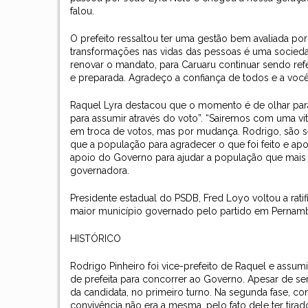
falou.
O prefeito ressaltou ter uma gestão bem avaliada po
transformações nas vidas das pessoas é uma sociedade
renovar o mandato, para Caruaru continuar sendo refe
e preparada. Agradeço a confiança de todos e a você, 
Raquel Lyra destacou que o momento é de olhar para 
para assumir através do voto”. “Sairemos com uma v
em troca de votos, mas por mudança. Rodrigo, são s
que a população para agradecer o que foi feito e apon
apoio do Governo para ajudar a população que mais p
governadora.
Presidente estadual do PSDB, Fred Loyo voltou a ratif
maior município governado pelo partido em Pernambu
HISTÓRICO
Rodrigo Pinheiro foi vice-prefeito de Raquel e assum
de prefeita para concorrer ao Governo. Apesar de s
da candidata, no primeiro turno. Na segunda fase, con
convivência não era a mesma, pelo fato dele ter tirad