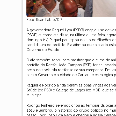
Foto: Ruan Pablo/DP
A governadora Raquel Lyra (PSDB) engajou-se de vez 
(PSDB) e, como ela disse, na última quinta-feira, agor
domingo (17) Raquel participou do ato de filiações
candidatura do prefeito. Ela afirmou que o aliado e
Governo do Estado.
O ato também serviu para mostrar que o clima de ani
prefeito do Recife, João Campos (PSB), ter anunciado
peso do socialista recifense na sua campanha. Em 20
para o Governo e a cidade de Caruaru é estratégica p
Raquel e Rodrigo ainda deram as boas vindas aos ver
Saúde (ex-PSB) e Galego de Lages (ex-MDB, que se fi
Municipal.
Rodrigo Pinheiro se emocionou ao lembrar da ocasião
2016 e lembrou o histórico do grupo político no mun
passou por João Lyra Neto e chegou à nossa geração