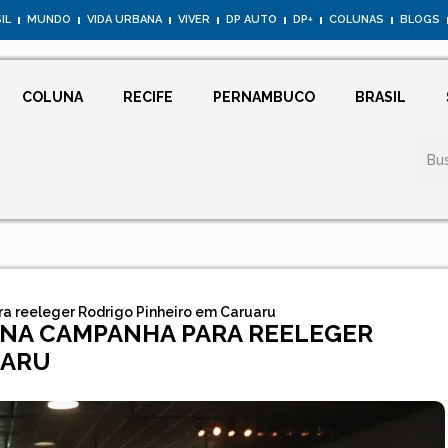
IL
MUNDO
VIDA URBANA
VIVER
DP AUTO
DP+
COLUNAS
BLOGS
COLUNA
RECIFE
PERNAMBUCO
BRASIL
ra reeleger Rodrigo Pinheiro em Caruaru
 NA CAMPANHA PARA REELEGER
UARU