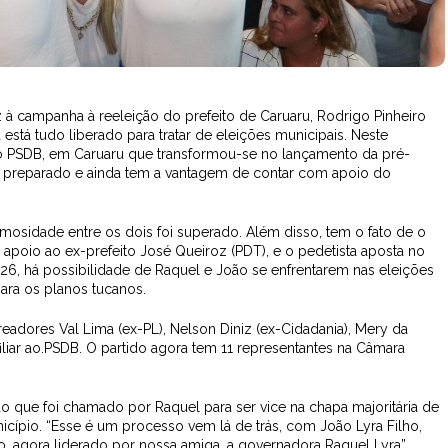
à campanha à reeleição do prefeito de Caruaru, Rodrigo Pinheiro
a está tudo liberado para tratar de eleições municipais. Neste
 do PSDB, em Caruaru que transformou-se no lançamento da pré-
stá preparado e ainda tem a vantagem de contar com apoio do
mosidade entre os dois foi superado. Além disso, tem o fato de o
 apoio ao ex-prefeito José Queiroz (PDT), e o pedetista aposta no
26, há possibilidade de Raquel e João se enfrentarem nas eleições
ara os planos tucanos.
eadores Val Lima (ex-PL), Nelson Diniz (ex-Cidadania), Mery da
liar ao.PSDB. O partido agora tem 11 representantes na Câmara
 que foi chamado por Raquel para ser vice na chapa majoritária de
icípio. “Esse é um processo vem lá de trás, com João Lyra Filho,
, agora liderado por nossa amiga, a governadora Raquel Lyra”,