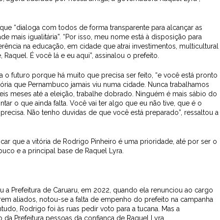
rque “dialoga com todos de forma transparente para alcançar as
 mais igualitária”. “Por isso, meu nome está à disposição para
rência na educação, em cidade que atrai investimentos, multicultural
Raquel. É você lá e eu aqui”, assinalou o prefeito.
o futuro porque há muito que precisa ser feito, “e você está pronto
itória que Pernambuco jamais viu numa cidade. Nunca trabalhamos
eis meses até a eleição, trabalhe dobrado. Ninguém é mais sábio do
tar o que ainda falta. Você vai ter algo que eu não tive, que é o
recisa. Não tenho duvidas de que você está preparado”, ressaltou a
icar que a vitória de Rodrigo Pinheiro é uma prioridade, até por ser o
co e a principal base de Raquel Lyra.
iu a Prefeitura de Caruaru, em 2022, quando ela renunciou ao cargo
erem aliados, notou-se a falta de empenho do prefeito na campanha
tudo, Rodrigo foi às ruas pedir voto para a tucana. Mas a
o da Prefeitura pessoas da confiança de Raquel Lyra.