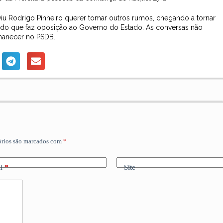
u Rodrigo Pinheiro querer tomar outros rumos, chegando a tornar
artido que faz oposição ao Governo do Estado. As conversas não
rmanecer no PSDB.
órios são marcados com
*
l
*
Site