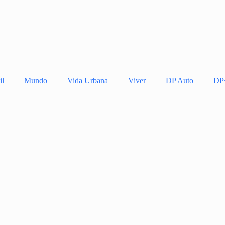
il
Mundo
Vida Urbana
Viver
DP Auto
DP