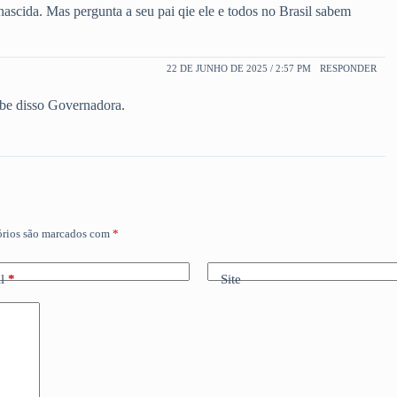
ascida. Mas pergunta a seu pai qie ele e todos no Brasil sabem
22 DE JUNHO DE 2025 / 2:57 PM
RESPONDER
abe disso Governadora.
órios são marcados com
*
l
*
Site