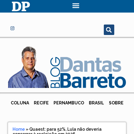
COLUNA
RECIFE
PERNAMBUCO
BRASIL
SOBRE
Home
»
Quaest: para 52%, Lula não deveria
concorrer à reeleição em 2026