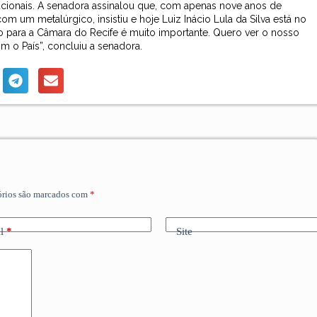
tucionais. A senadora assinalou que, com apenas nove anos de
m um metalúrgico, insistiu e hoje Luiz Inácio Lula da Silva está no
sso para a Câmara do Recife é muito importante. Quero ver o nosso
 o País”, concluiu a senadora.
órios são marcados com
*
l
*
Site