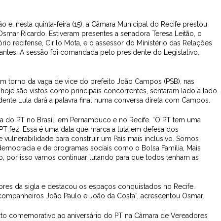
 e, nesta quinta-feira (15), a Câmara Municipal do Recife prestou
smar Ricardo. Estiveram presentes a senadora Teresa Leitão, o
rio recifense, Cirilo Mota, e o assessor do Ministério das Relações
litantes. A sessão foi comandada pelo presidente do Legislativo,
em torno da vaga de vice do prefeito João Campos (PSB), nas
 hoje são vistos como principais concorrentes, sentaram lado a lado.
idente Lula dará a palavra final numa conversa direta com Campos.
tória do PT no Brasil, em Pernambuco e no Recife. “O PT tem uma
o PT fez. Essa é uma data que marca a luta em defesa dos
 vulnerabilidade para construir um País mais inclusivo. Somos
da democracia e de programas sociais como o Bolsa Família, Mais
to, por isso vamos continuar lutando para que todos tenham as
es da sigla e destacou os espaços conquistados no Recife.
ompanheiros João Paulo e João da Costa”, acrescentou Osmar.
m ato comemorativo ao aniversário do PT na Câmara de Vereadores