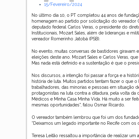
15/fevereiro/2024
No último dia 10, o PT completou 44 anos de fundação
homenagem ao partido por solicitação do vereador O
deputado federal Carlos Veras, o presidente do diretó
Institucionais, Mozart Sales, além de lideranças e mi
vereador Romerinho Jatobá (PSB).
No evento, muitas conversas de bastidores giravam 
eleições deste ano. Mozart Sales e Carlos Veras, que
Mas nada está definido e a sustentação é que o pres
Nos discursos, a intenção foi passar a força e a his
história de luta. Muitos partidos tentam fazer o que 
trabalhadores, das minorias e pessoas em situação de
protagonistas na luta contra a ditadura, pela volta 
Médicos e Minha Casa Minha Vida. Há muito a ser fei
mesmas oportunidades”, falou Osmar Ricardo.
O vereador também lembrou que foi um dos fundador
“Deixamos um legado importante no Recife com os c
Teresa Leitão ressaltou a importância de realizar u