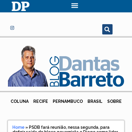
COLUNA
RECIFE
PERNAMBUCO
BRASIL
SOBRE
Home
»
PSDB fará reunião, nessa segunda, para
definir saída do bloco governista e Diogo como líder