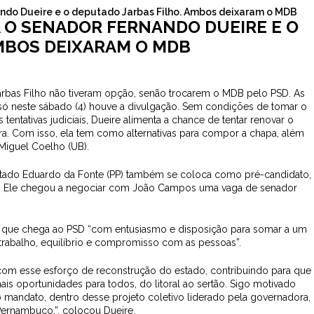
nando Dueire e o deputado Jarbas Filho. Ambos deixaram o MDB
A O SENADOR FERNANDO DUEIRE E O
MBOS DEIXARAM O MDB
rbas Filho não tiveram opção, senão trocarem o MDB pelo PSD. As
s só neste sábado (4) houve a divulgação. Sem condições de tomar o
tentativas judiciais, Dueire alimenta a chance de tentar renovar o
a. Com isso, ela tem como alternativas para compor a chapa, além
 Miguel Coelho (UB).
putado Eduardo da Fonte (PP) também se coloca como pré-candidato,
da. Ele chegou a negociar com João Campos uma vaga de senador
se que chega ao PSD “com entusiasmo e disposição para somar a um
trabalho, equilíbrio e compromisso com as pessoas”.
 com esse esforço de reconstrução do estado, contribuindo para que
 oportunidades para todos, do litoral ao sertão. Sigo motivado
o mandato, dentro desse projeto coletivo liderado pela governadora,
ernambuco.”, colocou Dueire.