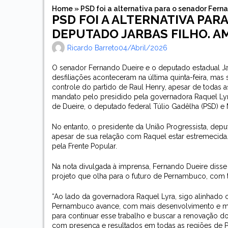
Home
»
PSD foi a alternativa para o senador Fer
PSD FOI A ALTERNATIVA PAR
DEPUTADO JARBAS FILHO. A
Ricardo Barreto
04/abril/2026
O senador Fernando Dueire e o deputado estadual Ja
desfiliações aconteceram na última quinta-feira, ma
controle do partido de Raul Henry, apesar de todas as 
mandato pelo presidido pela governadora Raquel Lyr
de Dueire, o deputado federal Túlio Gadêlha (PSD) e
No entanto, o presidente da União Progressista, de
apesar de sua relação com Raquel estar estremeci
pela Frente Popular.
Na nota divulgada à imprensa, Fernando Dueire dis
projeto que olha para o futuro de Pernambuco, com 
“Ao lado da governadora Raquel Lyra, sigo alinhado
Pernambuco avance, com mais desenvolvimento e mais
para continuar esse trabalho e buscar a renovação d
com presença e resultados em todas as regiões de P