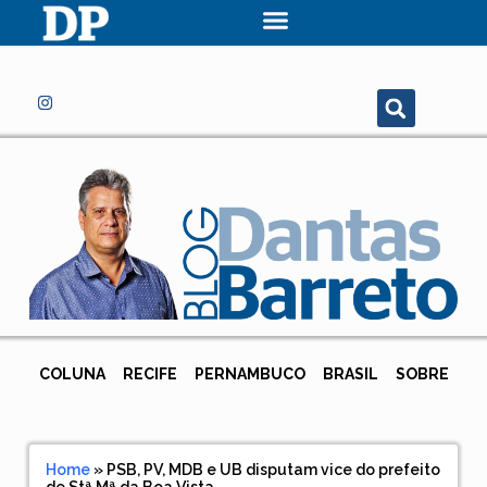
COLUNA
RECIFE
PERNAMBUCO
BRASIL
SOBRE
Home
»
PSB, PV, MDB e UB disputam vice do prefeito
de Stª Mª da Boa Vista