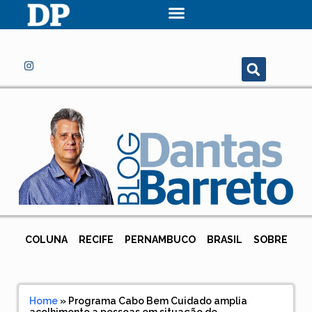
COLUNA
RECIFE
PERNAMBUCO
BRASIL
SOBRE
Home
»
Programa Cabo Bem Cuidado amplia
acolhimento a pessoas em situação de