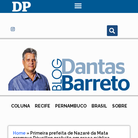
COLUNA
RECIFE
PERNAMBUCO
BRASIL
SOBRE
Home
»
Primeira prefeita de Nazaré da Mata
promove Réveillon gratuito em praça pública