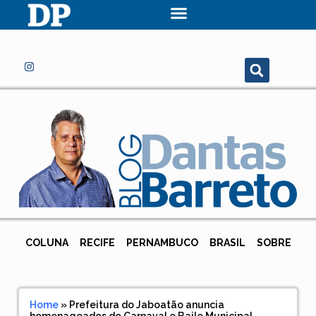
COLUNA
RECIFE
PERNAMBUCO
BRASIL
SOBRE
Home
»
Prefeitura do Jaboatão anuncia
homenageados do Carnaval e Baile Municipal