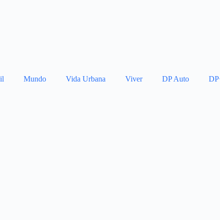
il
Mundo
Vida Urbana
Viver
DP Auto
DP