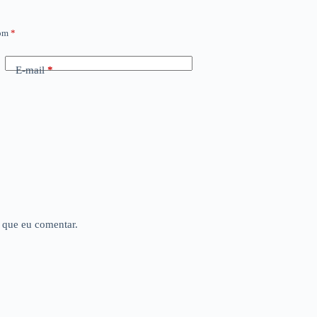
com
*
E-mail
*
 que eu comentar.