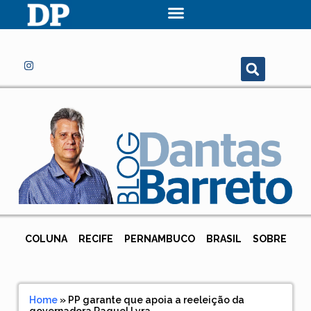
COLUNA
RECIFE
PERNAMBUCO
BRASIL
SOBRE
Home
»
PP garante que apoia a reeleição da
governadora Raquel Lyra