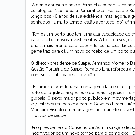
“A gente apresenta hoje a Pernambuco com uma nova
estratégico. Não só para Pernambuco, mas para o Bra
longo dos 46 anos de sua existência, mas, agora, a 
sonhados há muito tempo, estão acontecendo”, afir
“Temos um porto que tem uma alta capacidade de cres
para receber novos investimentos. A bola da vez, de 
que tá mais pronto para responder às necessidades q
gente traz para cá um novo conceito de um porto que
O diretor-presidente de Suape, Armando Monteiro Bi
Gestão Portuária de Suape, Ronaldo Lira, reforçou a
com sustentabilidade e inovação.
‘“Estamos enviando uma mensagem clara e direta par
forte de logística, negócios e de bons negócios. T
globais. O sexto maior porto público em movimentaçã
217 milhões em parceria com o Governo Federal irão 
Monteiro Bisneto em mensagem lida durante o event
motivos de saúde.
Já o presidente do Conselho de Administração de Su
incentivador de um novo tempo para o complexo. “