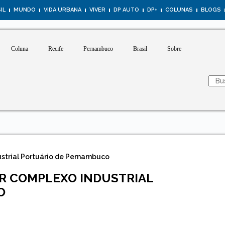
IL
MUNDO
VIDA URBANA
VIVER
DP AUTO
DP+
COLUNAS
BLOGS
Coluna
Recife
Pernambuco
Brasil
Sobre
ustrial Portuário de Pernambuco
ER COMPLEXO INDUSTRIAL
O