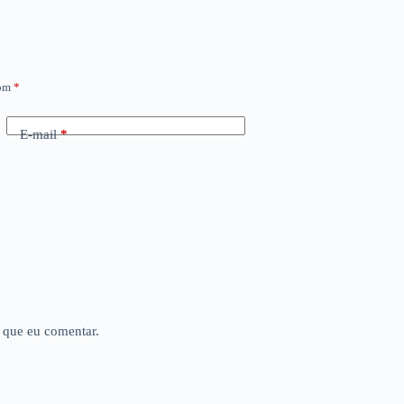
com
*
E-mail
*
 que eu comentar.