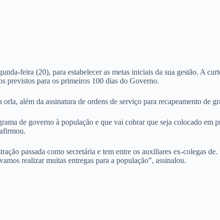
unda-feira (20), para estabelecer as metas iniciais da sua gestão. A cu
os previstos para os primeiros 100 dias do Governo.
a orla, além da assinatura de ordens de serviço para recapeamento de gr
ograma de governo à população e que vai cobrar que seja colocado em pr
afirmou.
istração passada como secretária e tem entre os auxiliares ex-colegas d
vamos realizar muitas entregas para a população”, assinalou.