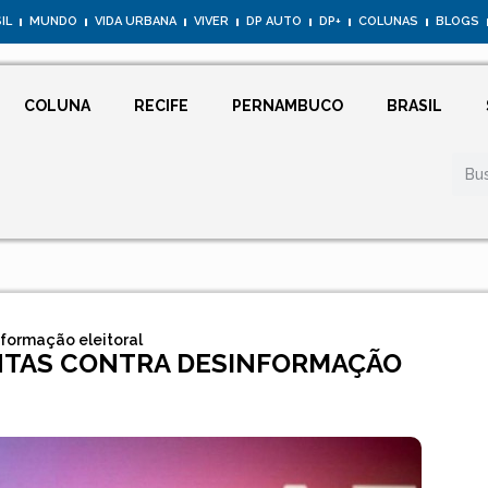
IL
MUNDO
VIDA URBANA
VIVER
DP AUTO
DP+
COLUNAS
BLOGS
COLUNA
RECIFE
PERNAMBUCO
BRASIL
formação eleitoral
NTAS CONTRA DESINFORMAÇÃO