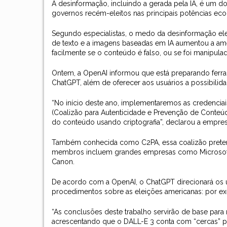
A desinformação, incluindo a gerada pela IA, é um d
governos recém-eleitos nas principais potências e
Segundo especialistas, o medo da desinformação ele
de texto e a imagens baseadas em IA aumentou a ame
facilmente se o conteúdo é falso, ou se foi manipula
Ontem, a OpenAI informou que está preparando ferra
ChatGPT, além de oferecer aos usuários a possibili
“No início deste ano, implementaremos as credenciais
(Coalizão para Autenticidade e Prevenção de Conteú
do conteúdo usando criptografia”, declarou a empre
Também conhecida como C2PA, essa coalizão pretende
membros incluem grandes empresas como Microsoft,
Canon.
De acordo com a OpenAI, o ChatGPT direcionará os us
procedimentos sobre as eleições americanas: por e
“As conclusões deste trabalho servirão de base para
acrescentando que o DALL-E 3 conta com “cercas” par