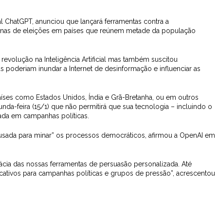
l ChatGPT, anunciou que lançará ferramentas contra a
enas de eleições em países que reúnem metade da população
evolução na Inteligência Artificial mas também suscitou
 poderiam inundar a Internet de desinformação e influenciar as
ses como Estados Unidos, Índia e Grã-Bretanha, ou em outros
a-feira (15/1) que não permitirá que sua tecnologia – incluindo o
ada em campanhas políticas.
 usada para minar” os processos democráticos, afirmou a OpenAI em
ácia das nossas ferramentas de persuasão personalizada. Até
cativos para campanhas políticas e grupos de pressão”, acrescentou