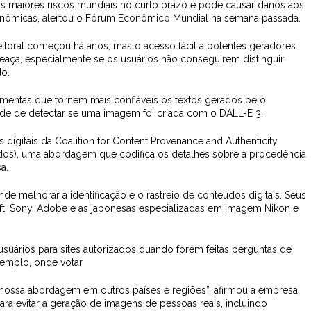
os maiores riscos mundiais no curto prazo e pode causar danos aos
conômicas, alertou o Fórum Econômico Mundial na semana passada.
itoral começou há anos, mas o acesso fácil a potentes geradores
aça, especialmente se os usuários não conseguirem distinguir
do.
mentas que tornem mais confiáveis os textos gerados pelo
dade de detectar se uma imagem foi criada com o DALL-E 3.
 digitais da Coalition for Content Provenance and Authenticity
dos), uma abordagem que codifica os detalhes sobre a procedência
sa.
 melhorar a identificação e o rastreio de conteúdos digitais. Seus
 Sony, Adobe e as japonesas especializadas em imagem Nikon e
uários para sites autorizados quando forem feitas perguntas de
xemplo, onde votar.
 nossa abordagem em outros países e regiões”, afirmou a empresa,
a evitar a geração de imagens de pessoas reais, incluindo