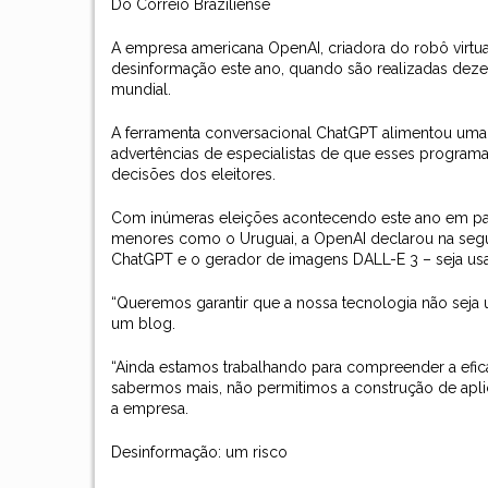
Do Correio Braziliense
A empresa americana OpenAI, criadora do robô virtua
desinformação este ano, quando são realizadas dez
mundial.
A ferramenta conversacional ChatGPT alimentou uma r
advertências de especialistas de que esses programas
decisões dos eleitores.
Com inúmeras eleições acontecendo este ano em paí
menores como o Uruguai, a OpenAI declarou na segund
ChatGPT e o gerador de imagens DALL-E 3 – seja us
“Queremos garantir que a nossa tecnologia não seja
um blog.
“Ainda estamos trabalhando para compreender a efic
sabermos mais, não permitimos a construção de apli
a empresa.
Desinformação: um risco