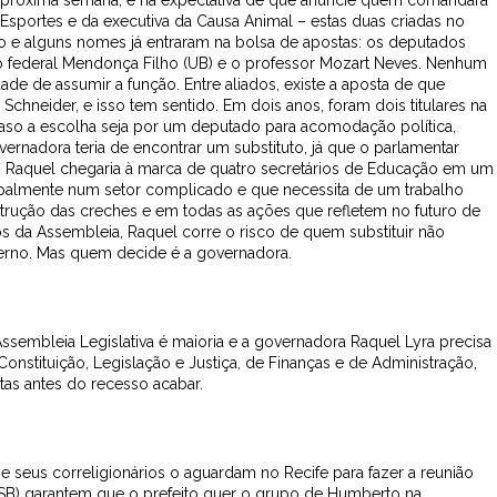
na próxima semana, e há expectativa de que anuncie quem comandará
 Esportes e da executiva da Causa Animal – estas duas criadas no
ão e alguns nomes já entraram na bolsa de apostas: os deputados
 o federal Mendonça Filho (UB) e o professor Mozart Neves. Nenhum
de de assumir a função. Entre aliados, existe a aposta de que
Schneider, e isso tem sentido. Em dois anos, foram dois titulares na
aso a escolha seja por um deputado para acomodação política,
ernadora teria de encontrar um substituto, já que o parlamentar
seja, Raquel chegaria à marca de quatro secretários de Educação em um
cipalmente num setor complicado e que necessita de um trabalho
strução das creches e em todas as ações que refletem no futuro de
os da Assembleia, Raquel corre o risco de quem substituir não
rno. Mas quem decide é a governadora.
sembleia Legislativa é maioria e a governadora Raquel Lyra precisa
nstituição, Legislação e Justiça, de Finanças e de Administração,
tas antes do recesso acabar.
 seus correligionários o aguardam no Recife para fazer a reunião
SB) garantem que o prefeito quer o grupo de Humberto na