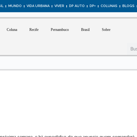
IL
MUNDO
VIDA URBANA
VIVER
DP AUTO
DP+
COLUNAS
BLOGS
Coluna
Recife
Pernambuco
Brasil
Sobre