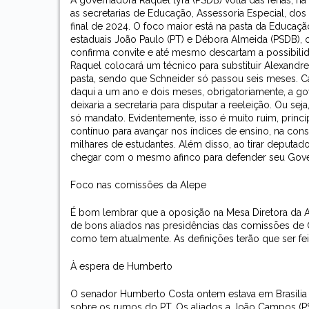
A governadora Raquel lyra (PSDB) volta das férias, 
as secretarias de Educação, Assessoria Especial, dos
final de 2024. O foco maior está na pasta da Educaç
estaduais João Paulo (PT) e Débora Almeida (PSDB),
confirma convite e até mesmo descartam a possibilida
Raquel colocará um técnico para substituir Alexandre 
pasta, sendo que Schneider só passou seis meses. C
daqui a um ano e dois meses, obrigatoriamente, a gov
deixaria a secretaria para disputar a reeleição. Ou 
só mandato. Evidentemente, isso é muito ruim, prin
contínuo para avançar nos índices de ensino, na con
milhares de estudantes. Além disso, ao tirar deputad
chegar com o mesmo afinco para defender seu Gove
Foco nas comissões da Alepe
É bom lembrar que a oposição na Mesa Diretora da As
de bons aliados nas presidências das comissões de Co
como tem atualmente. As definições terão que ser fei
À espera de Humberto
O senador Humberto Costa ontem estava em Brasília e
sobre os rumos do PT. Os aliados a João Campos (P