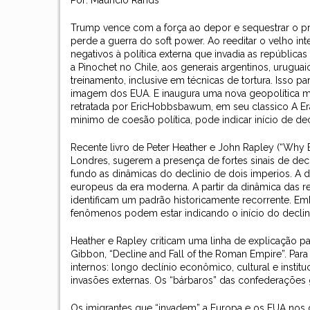
Por: Mauricio Rands
Trump vence com a força ao depor e sequestrar o p
perde a guerra do soft power. Ao reeditar o velho int
negativos à política externa que invadia as república
a Pinochet no Chile, aos generais argentinos, urugua
treinamento, inclusive em técnicas de tortura. Isso p
imagem dos EUA. E inaugura uma nova geopolítica m
retratada por EricHobbsbawum, em seu classico A E
minimo de coesão política, pode indicar início de dec
Recente livro de Peter Heather e John Rapley (“Why 
Londres, sugerem a presença de fortes sinais de decl
fundo as dinâmicas do declinio de dois imperios. A 
europeus da era moderna. A partir da dinâmica das re
identificam um padrão historicamente recorrente. Embo
fenômenos podem estar indicando o início do declin
Heather e Rapley criticam uma linha de explicação 
Gibbon, “Decline and Fall of the Roman Empire”. Para
internos: longo declínio econômico, cultural e instit
invasões externas. Os “bárbaros” das confederaçõe
Os imigrantes que “invadem” a Europa e os EUA nos di