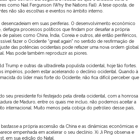
es como Nail Fergunson (Why the Nations Fail). A tese oposta, de
antes não são escolhas e eventos no âmbito interno.
is desencadeiam em suas periferias. O desenvolvimento econômico
, deflagra processos políticos que findam por desafiar a própria
de paîses como China, Índia, Coreia e outros, até então periféricos,
sivel fazer o Ocidente “great again” no sentido de resfirmaçäo de
ajuste das potências ocidentais pode refazer uma nova ordem global
ntal. Mas pode também reproduzir as piores.
ump e outras da ultradireita populista ocidental, hoje tâo fortes.
dos impérios, podem estar acelerando o declínio ocidental. Quando à
macista do líder mais forte do Ocidente, não fica difícil perceber que
 seu presidente foi festejado pela direita ocidental, com a honrosa
tadura de Maduro, entre os quais me incluo, não podemos aceitar a
to internacional. Muito menos pela cobiça do petróleo desse país,
 bastasse a própria ascensão da China e as dinâmicas econômicas e
 parece empenhada em acelerar o seu declínio. Xi Ji Ping observa e
t, em sua edição do Natal.