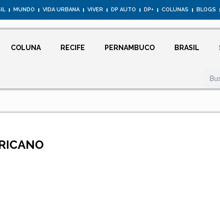
IL
MUNDO
VIDA URBANA
VIVER
DP AUTO
DP+
COLUNAS
BLOGS
COLUNA
RECIFE
PERNAMBUCO
BRASIL
ERICANO