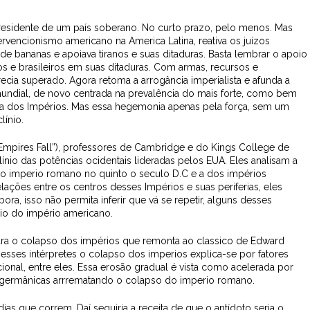
residente de um país soberano. No curto prazo, pelo menos. Mas
ervencionismo americano na America Latina, reativa os juízos
s de bananas e apoiava tiranos e suas ditaduras. Basta lembrar o apoio
ios e brasileiros em suas ditaduras. Com armas, recursos e
arecia superado. Agora retoma a arrogância imperialista e afunda a
undial, de novo centrada na prevalência do mais forte, como bem
ra dos Impérios. Mas essa hegemonia apenas pela força, sem um
línio.
Empires Fall”), professores de Cambridge e do Kings College de
ínio das potências ocidentais lideradas pelos EUA. Eles analisam a
do imperio romano no quinto o seculo D.C e a dos impérios
lações entre os centros desses Impérios e suas periferias, eles
ra, isso não permita inferir que vá se repetir, alguns desses
io do império americano.
para o colapso dos impérios que remonta ao classico de Edward
 esses intérpretes o colapso dos imperios explica-se por fatores
ucional, entre eles. Essa erosão gradual é vista como acelerada por
s germânicas arrrematando o colapso do imperio romano.
as que correm. Daí seguiria a receita de que o antídoto seria o