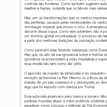
controle das fronteiras. Como também sugerem autor
Heather e Rapley, sustenta que os fatores mais relev
Mas, sim, as transformações que os centros imperia
das periferias, causado pelas necessidades do centro
dominação imperial que iniciou o ciclo. A emergência 
decorre dessa logica. Como eles advertem: não é pos
um domínio global incontrastável. O processo de re
a partir dos melhores tradições da civilização ocide
Como parecem estar fazendo lideranças como Donald Tr
Mas que, do alto da sua ignorância sobre a história 
ignorância se acrescentam a visāo imediatista e supre
essa receita não tem como dar certo.
O episódio da invasão da Venezuela e do sequestro do
exceção da francesa Le Pen. Mesmo os críticos da di
invasão de um país soberano e o desrespeito ao direi
algo que foi exposto com clareza por Trump.
Esse autocrata americano pelo menos é sincero. Não
políticas mundiais atuais, a maior potência ocidental
agradece, como concluiu o editorial da The Economis