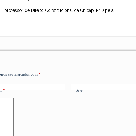
 professor de Direito Constitucional da Unicap, PhD pela
órios são marcados com
*
l
*
Site