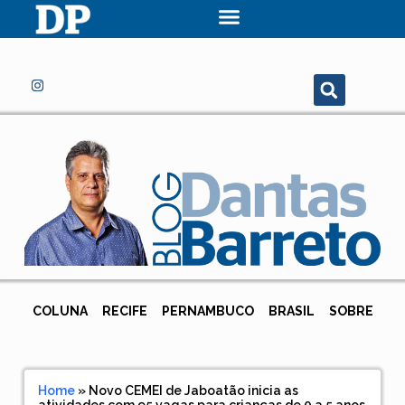
COLUNA
RECIFE
PERNAMBUCO
BRASIL
SOBRE
Home
»
Novo CEMEI de Jaboatão inicia as
atividades com 95 vagas para crianças de 0 a 5 anos