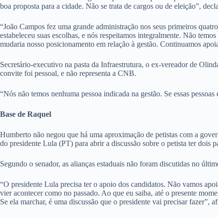
boa proposta para a cidade. Não se trata de cargos ou de eleição”, decl
“João Campos fez uma grande administração nos seus primeiros quatro a
estabeleceu suas escolhas, e nós respeitamos integralmente. Não temo
mudaria nosso posicionamento em relação à gestão. Continuamos apoia
Secretário-executivo na pasta da Infraestrutura, o ex-vereador de Oli
convite foi pessoal, e não representa a CNB.
“Nós não temos nenhuma pessoa indicada na gestão. Se essas pessoas es
Base de Raquel
Humberto não negou que há uma aproximação de petistas com a governad
do presidente Lula (PT) para abrir a discussão sobre o petista ter doi
Segundo o senador, as alianças estaduais não foram discutidas no últim
“O presidente Lula precisa ter o apoio dos candidatos. Não vamos apoi
vier acontecer como no passado. Ao que eu saiba, até o presente momen
Se ela marchar, é uma discussão que o presidente vai precisar fazer”, a