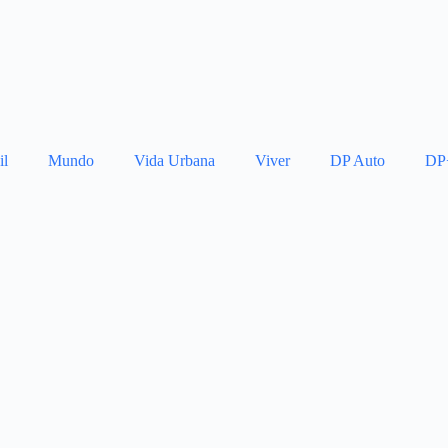
il
Mundo
Vida Urbana
Viver
DP Auto
DP