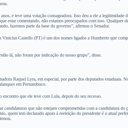
arou.
nos, e teve uma votação consagradora. Isso deu a ele a legitimidade d
s que estar comentando, não estamos preocupados com isso. Qualquer de
ndo, fazemos parte da base do governo”, afirmou o Senador.
nda Vinicius Castello (PT) é um dos nomes ligados a Humberto que comp
tão lá, não foram por indicação do nosso grupo”, disse.
ora Raquel Lyra, em especial, por parte dos deputados estaduais. No 
s palanques em Pernambuco.
o encontro que ele teve com Lula, depois do seu recesso.
ar candidaturas que não estejam comprometidas com a candidatura do pre
to, quem tem declarado apoio à reeleição do presidente é o atual prefe
firmou.