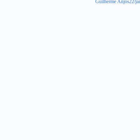
Guilherme Anjos
22/ja