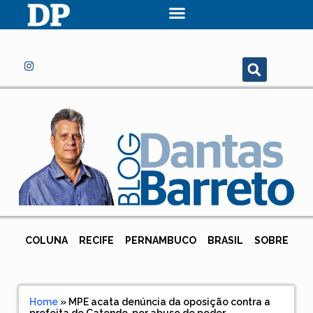
COLUNA
RECIFE
PERNAMBUCO
BRASIL
SOBRE
Home
»
MPE acata denúncia da oposição contra a
prefeita de Catende, por abuso de poder