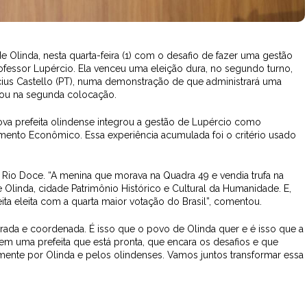
de Olinda, nesta quarta-feira (1) com o desafio de fazer uma gestão
ofessor Lupércio. Ela venceu uma eleição dura, no segundo turno,
cius Castello (PT), numa demonstração de que administrará uma
minou na segunda colocação.
ova prefeita olindense integrou a gestão de Lupércio como
mento Econômico. Essa experiência acumulada foi o critério usado
 de Rio Doce. “A menina que morava na Quadra 49 e vendia trufa na
 Olinda, cidade Patrimônio Histórico e Cultural da Humanidade. E,
a eleita com a quarta maior votação do Brasil”, comentou.
rada e coordenada. É isso que o povo de Olinda quer e é isso que a
, tem uma prefeita que está pronta, que encara os desafios e que
mente por Olinda e pelos olindenses. Vamos juntos transformar essa