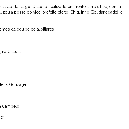
issão de cargo. O ato foi realizado em frente à Prefeitura, com a
izou a posse do vice-prefeito eleito, Chiquinho (Solidariedade), e
omes da equipe de auxiliares:
 na Cultura;
illena Gonzaga
la Campelo
zer