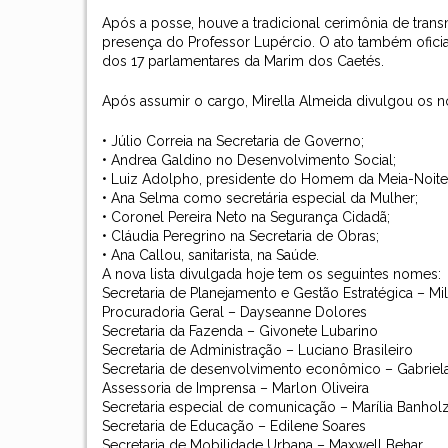
Após a posse, houve a tradicional cerimônia de transm
presença do Professor Lupércio. O ato também oficial
dos 17 parlamentares da Marim dos Caetés.
Após assumir o cargo, Mirella Almeida divulgou os n
• Júlio Correia na Secretaria de Governo;
• Andrea Galdino no Desenvolvimento Social;
• Luiz Adolpho, presidente do Homem da Meia-Noite,
• Ana Selma como secretária especial da Mulher;
• Coronel Pereira Neto na Segurança Cidadã;
• Cláudia Peregrino na Secretaria de Obras;
• Ana Callou, sanitarista, na Saúde.
A nova lista divulgada hoje tem os seguintes nomes:
Secretaria de Planejamento e Gestão Estratégica – M
Procuradoria Geral – Dayseanne Dolores
Secretaria da Fazenda – Givonete Lubarino
Secretaria de Administração – Luciano Brasileiro
Secretaria de desenvolvimento econômico – Gabrie
Assessoria de Imprensa – Marlon Oliveira
Secretaria especial de comunicação – Marília Banhol
Secretaria de Educação – Edilene Soares
Secretaria de Mobilidade Urbana – Maxwell Behar