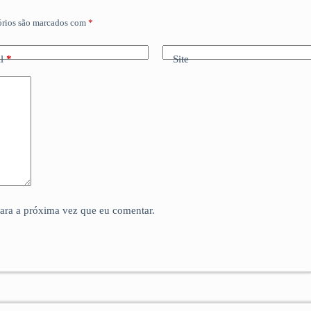
órios são marcados com
*
l
*
Site
para a próxima vez que eu comentar.