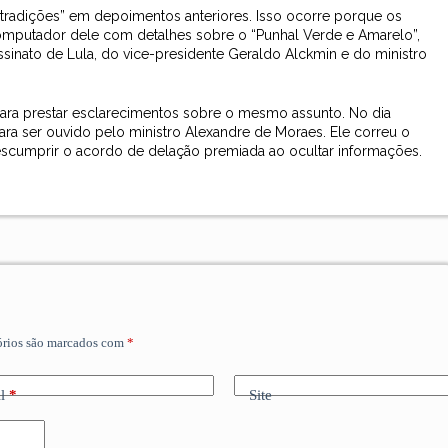
ntradições” em depoimentos anteriores. Isso ocorre porque os
omputador dele com detalhes sobre o “Punhal Verde e Amarelo”,
sinato de Lula, do vice-presidente Geraldo Alckmin e do ministro
ara prestar esclarecimentos sobre o mesmo assunto. No dia
para ser ouvido pelo ministro Alexandre de Moraes. Ele correu o
escumprir o acordo de delação premiada ao ocultar informações.
órios são marcados com
*
l
*
Site