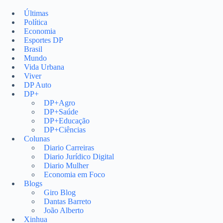
Pular
para
Últimas
o
Política
conteúdo
Economia
Esportes DP
Brasil
Mundo
Vida Urbana
Viver
DP Auto
DP+
DP+Agro
DP+Saúde
DP+Educação
DP+Ciências
Colunas
Diario Carreiras
Diario Jurídico Digital
Diario Mulher
Economia em Foco
Blogs
Giro Blog
Dantas Barreto
João Alberto
Xinhua