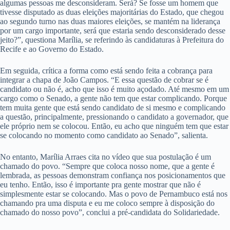
algumas pessoas me desconsideram. Será? Se fosse um homem que
tivesse disputado as duas eleições majoritárias do Estado, que chegou
ao segundo turno nas duas maiores eleições, se mantém na liderança
por um cargo importante, será que estaria sendo desconsiderado desse
jeito?”, questiona Marília, se referindo às candidaturas à Prefeitura do
Recife e ao Governo do Estado.
Em seguida, crítica a forma como está sendo feita a cobrança para
integrar a chapa de João Campos. “E essa questão de cobrar se é
candidato ou não é, acho que isso é muito açodado. Até mesmo em um
cargo como o Senado, a gente não tem que estar complicando. Porque
tem muita gente que está sendo candidato de si mesmo e complicando
a questão, principalmente, pressionando o candidato a governador, que
ele próprio nem se colocou. Então, eu acho que ninguém tem que estar
se colocando no momento como candidato ao Senado”, salienta.
No entanto, Marília Arraes cita no vídeo que sua postulação é um
chamado do povo. “Sempre que coloca nosso nome, que a gente é
lembrada, as pessoas demonstram confiança nos posicionamentos que
eu tenho. Então, isso é importante pra gente mostrar que não é
simplesmente estar se colocando. Mas o povo de Pernambuco está nos
chamando pra uma disputa e eu me coloco sempre à disposição do
chamado do nosso povo”, conclui a pré-candidata do Solidariedade.