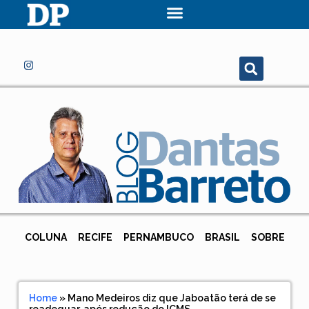
COLUNA
RECIFE
PERNAMBUCO
BRASIL
SOBRE
Home
»
Mano Medeiros diz que Jaboatão terá de se
readequar, após redução do ICMS