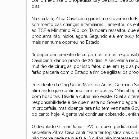
conforme disse o ortopedista Iury de Brito. De acor
dias.
Na sua fala, Zilda Cavalcanti garantiu o Governo do 
sofrimento das crianças e familiares. Lamentou os e
ao TCE e Ministério Público. Também ressaltou que é 
problema não iniciou agora. Segundo ela, em 2017, f
mais nenhuma ocorreu no Estado.
“Independentemente de culpa, nós temos responsabili
Cavalcanti, dando prazo de 20 dias. A secretária re
mutirão de cirurgias, por isso falou que, em 15 dias p
farão parceria com o Estado a fim de agilizar os pro
Presidente da Ong União Mães de Anjos, Germana Soar
afirmando que continuou sem respostas. “Não atingim
com hospitais. Dividir a culpa não existe. Qual a dif
responsabilidade é de quem está no Governo agora. 
microcefalia, mas doença rara não tem vez neste Go
do canto hoje. A gente vai continuar cobrando”, enfa
O deputado Gilmar Júnior (PV) foi quem pediu a rea
secretária Zilma Cavalcanti. “Para ter logística das c
não trouxe nada na sua fala. A culpa não interessa m