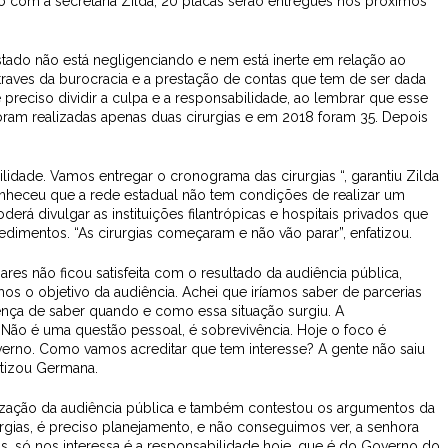
do com a secretária Zilda, 20 placas serão entregues nos próximos
Estado não está negligenciando e nem está inerte em relação ao
ntraves da burocracia e a prestação de contas que tem de ser dada
preciso dividir a culpa e a responsabilidade, ao lembrar que esse
oram realizadas apenas duas cirurgias e em 2018 foram 35. Depois
dade. Vamos entregar o cronograma das cirurgias “, garantiu Zilda
conheceu que a rede estadual não tem condições de realizar um
oderá divulgar as instituições filantrópicas e hospitais privados que
cedimentos. “As cirurgias começaram e não vão parar”, enfatizou.
es não ficou satisfeita com o resultado da audiência pública,
os o objetivo da audiência. Achei que iríamos saber de parcerias
erença de saber quando e como essa situação surgiu. A
Não é uma questão pessoal, é sobrevivência. Hoje o foco é
verno. Como vamos acreditar que tem interesse? A gente não saiu
ntizou Germana.
lização da audiência pública e também contestou os argumentos da
irurgias, é preciso planejamento, e não conseguimos ver, a senhora
ais, só nos interessa é a responsabilidade hoje, que é do Governo do