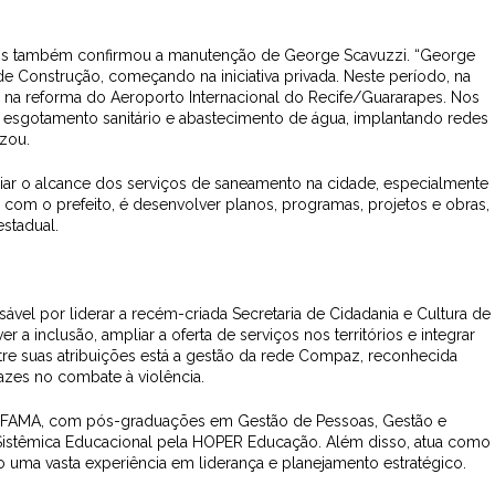
os também confirmou a manutenção de George Scavuzzi. “George
 Construção, começando na iniciativa privada. Neste período, na
 na reforma do Aeroporto Internacional do Recife/Guararapes. Nos
e esgotamento sanitário e abastecimento de água, implantando redes
izou.
ar o alcance dos serviços de saneamento na cidade, especialmente
 com o prefeito, é desenvolver planos, programas, projetos e obras,
estadual.
vel por liderar a recém-criada Secretaria de Cidadania e Cultura de
 a inclusão, ampliar a oferta de serviços nos territórios e integrar
tre suas atribuições está a gestão da rede Compaz, reconhecida
azes no combate à violência.
a FAMA, com pós-graduações em Gestão de Pessoas, Gestão e
istêmica Educacional pela HOPER Educação. Além disso, atua como
 uma vasta experiência em liderança e planejamento estratégico.