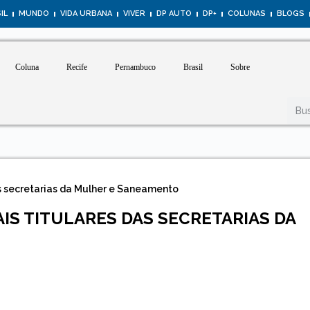
IL
MUNDO
VIDA URBANA
VIVER
DP AUTO
DP+
COLUNAS
BLOGS
Coluna
Recife
Pernambuco
Brasil
Sobre
 secretarias da Mulher e Saneamento
S TITULARES DAS SECRETARIAS DA