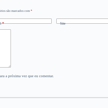
órios são marcados com
*
l
*
Site
para a próxima vez que eu comentar.