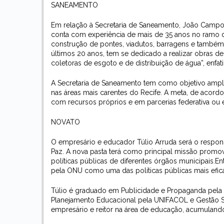
SANEAMENTO
Em relação à Secretaria de Saneamento, João Camp
conta com experiência de mais de 35 anos no ramo de
construção de pontes, viadutos, barragens e também
últimos 20 anos, tem se dedicado a realizar obras d
coletoras de esgoto e de distribuição de água”, enfat
A Secretaria de Saneamento tem como objetivo ampli
nas áreas mais carentes do Recife. A meta, de acordo
com recursos próprios e em parcerias federativa ou 
NOVATO
O empresário e educador Túlio Arruda será o responsá
Paz. A nova pasta terá como principal missão promover
políticas públicas de diferentes órgãos municipais.
En
pela ONU como uma das políticas públicas mais efic
Túlio é graduado em Publicidade e Propaganda pel
Planejamento Educacional pela UNIFACOL e Gestão S
empresário e reitor na área de educação, acumulando