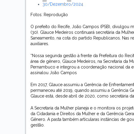
30/dezembro/2024
Fotos: Reprodução
O prefeito do Recife, João Campos (PSB), divulgou ma
(30). Glauce Medeiros continuará secretária da Mulh
Saneamento, na cota do partido Republicanos. Nas r
auxiliares.
“Nossa segunda gestão à frente da Prefeitura do Rec
área de gênero, Glauce Medeiros, na Secretaria da Mu
Pernambuco e integrou a coordenação nacional da en
assinalou João Campos
Em 2017, Glauce assumiu a Gerência de Enfrentamento
permaneceu até 2019, quando assumiu a Gerência Ge
Glauce está, desde abril de 2020, como secretária da
A Secretaria da Mulher planeja e o monitora os proj
da Cidadania e Direitos da Mulher e da Gerência Ger
Gênero. A pasta também articularas instâncias de gov
gestão.