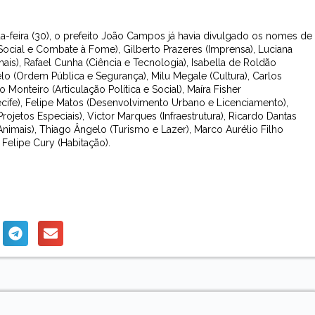
-feira (30), o prefeito João Campos já havia divulgado os nomes de
Social e Combate à Fome), Gilberto Prazeres (Imprensa), Luciana
ais), Rafael Cunha (Ciência e Tecnologia), Isabella de Roldão
êlo (Ordem Pública e Segurança), Milu Megale (Cultura), Carlos
nteiro (Articulação Política e Social), Maíra Fisher
ecife), Felipe Matos (Desenvolvimento Urbano e Licenciamento),
Projetos Especiais), Victor Marques (Infraestrutura), Ricardo Dantas
nimais), Thiago Ângelo (Turismo e Lazer), Marco Aurélio Filho
Felipe Cury (Habitação).