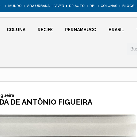
IL
MUNDO
VIDA URBANA
VIVER
DP AUTO
DP+
COLUNAS
BLOGS
COLUNA
RECIFE
PERNAMBUCO
BRASIL
igueira
A DE ANTÔNIO FIGUEIRA