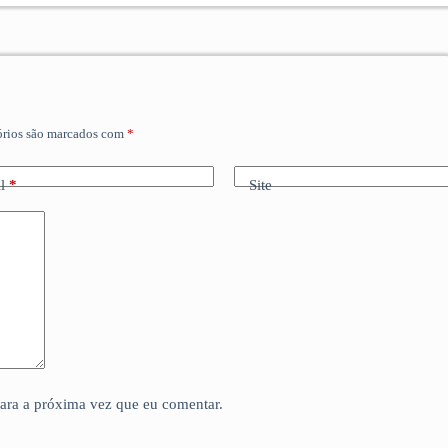
órios são marcados com
*
l
*
Site
para a próxima vez que eu comentar.