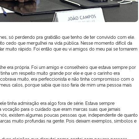
es, só perdendo pra gratidão que tenho de ter convivido com ele.
to cedo que mergulhei na vida pública. Nesse momento difícil da
dar muito rápido. Foi então que eu vi amigos do meu pai se tornarem
he era própria. Foi um amigo e conselheiro que estava sempre por
tinha um respeito muito grande por ele e que o carinho era
 cobrava muito, era perfeccionista e não tinha compromisso com o
 meus calos, porque sabia que isso faria de mim uma pessoa mais
e tinha admiração era algo fora de série. Estava sempre
ma vocação para o cuidado que eram marcas suas que jamais
nós, existem algumas poucas pessoas que, independente de quanto
rcas muito profundas na gente. Pois deixam exemplos, símbolos e