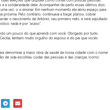
s duas eleições que disputei como contei com poucas pessoas.
poio e a solidariedade dele. Acompanhei de perto esses últimos dois
ais uma vez, o vi ensinar. Em nenhum momento ele abriu espaço para
 próxima. Pelo contrário, continuava a traçar planos, cobrar
guardar o nascimento de Antônio, seu primeiro neto, e será sepultado
ólico, nada é por “acaso”.
azendo um pouco do que aprendi com você. Obrigado por tudo.
e Cecília, tenham muito orgulho do esposo e do pai que vocês
 para denominar a maior obra da saúde da nossa cidade com o nome
são de vida escolheu cuidar das pessoas e das crianças (como