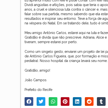
Eu aprendi muito com ele e pude contar com ele na
Dividi angústias e aflições, pois sabia que teria o a
anos, a cruel e silenciosa luta contra o câncer e, m
falar sobre sua partida, mesmo sabendo que ela estava
resultados e inspirar seu entorno. Teve a força de a
na véspera do Natal. Em se tratando dele, tudo é simb
Meu amigo Antônio Carlos, estarei aqui na luta e f
Gratidão é divida que não prescreve. Adriana, Alice 
tiveram, sempre estarei por perto.
Como um singelo gesto, enviarei um projeto de lei
de Antônio Carlos Figueira, que, por formação e mis
pediatra). Nosso hospital da criança levará seu nome.
Gratidão, amigo!
João Campos
Prefeito do Recife