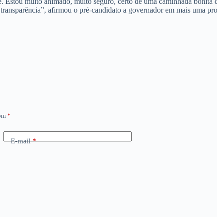
de. Estou muito animado, muito seguro, certo de uma caminhada bonita 
m transparência”, afirmou o pré-candidato a governador em mais uma pr
com
*
E-mail
*