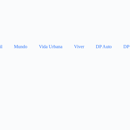
il
Mundo
Vida Urbana
Viver
DP Auto
DP