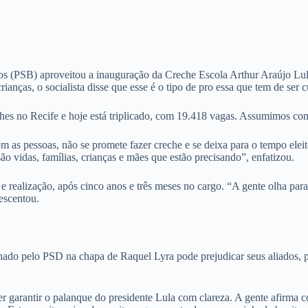
s (PSB) aproveitou a inauguração da Creche Escola Arthur Araújo Lula
ianças, o socialista disse que esse é o tipo de pro essa que tem de ser 
ches no Recife e hoje está triplicado, com 19.418 vagas. Assumimos co
 as pessoas, não se promete fazer creche e se deixa para o tempo ele
 vidas, famílias, crianças e mães que estão precisando”, enfatizou.
 realização, após cinco anos e três meses no cargo. “A gente olha para
escentou.
do pelo PSD na chapa de Raquel Lyra pode prejudicar seus aliados, por 
 garantir o palanque do presidente Lula com clareza. A gente afirma co