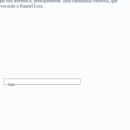
que nós teremos e, principalmente, uma caminhada vitoriosa, que
ovocação a Raquel Lyra.
Site