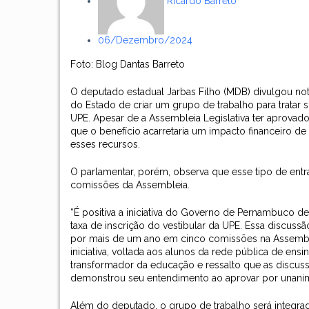
Ricardo Barreto
06/dezembro/2024
Foto: Blog Dantas Barreto
O deputado estadual Jarbas Filho (MDB) divulgou nota,
do Estado de criar um grupo de trabalho para tratar s
UPE. Apesar de a Assembleia Legislativa ter aprovad
que o benefício acarretaria um impacto financeiro d
esses recursos.
O parlamentar, porém, observa que esse tipo de entr
comissões da Assembleia.
“É positiva a iniciativa do Governo de Pernambuco de
taxa de inscrição do vestibular da UPE. Essa discuss
por mais de um ano em cinco comissões na Assembleia
iniciativa, voltada aos alunos da rede pública de e
transformador da educação e ressalto que as discuss
demonstrou seu entendimento ao aprovar por unanimid
Além do deputado, o grupo de trabalho será integrad