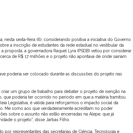
 nesta sexta-feira (6), considerando positiva a iniciativa do Governo
obre a inscrição de estudantes da rede estadual no vestibular da
o a proposta, a governadora Raquel Lyra (PSDB) vetou por considerar
e cerca de R$ 17 milhões e o projeto não apontava de onde sairiam
ave poderia ser colocado durante as discussões do projeto nas
 criar um grupo de trabalho para debater o projeto de isenção na
ão, que poderia ter ocorrido no período em que a matéria tramitou
 Legislativa, é válida para reforçarmos o impacto social da
nsino. Me somo aos que verdadeiramente acreditam no poder
ões sobre o assunto não estão encerradas na Alepe, que já
ade o projeto”, disse Jarbas Filho.
o por representantes das secretarias de Ciência, Tecnologia e