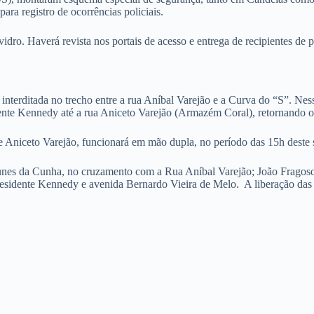
ra registro de ocorrências policiais.
vidro. Haverá revista nos portais de acesso e entrega de recipientes de p
nterditada no trecho entre a rua Aníbal Varejão e a Curva do “S”. Nesse
dente Kennedy até a rua Aniceto Varejão (Armazém Coral), retornando o
e Aniceto Varejão, funcionará em mão dupla, no período das 15h deste s
sé Nunes da Cunha, no cruzamento com a Rua Aníbal Varejão; João Frag
idente Kennedy e avenida Bernardo Vieira de Melo. A liberação das via