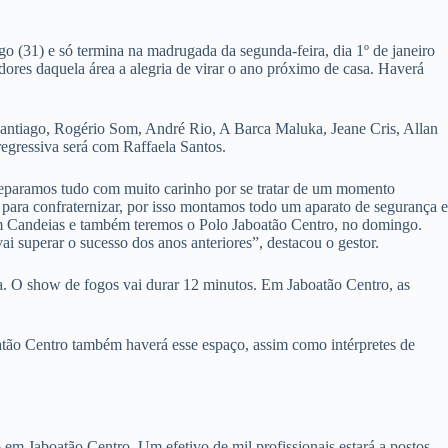
o (31) e só termina na madrugada da segunda-feira, dia 1º de janeiro
dores daquela área a alegria de virar o ano próximo de casa. Haverá
Santiago, Rogério Som, André Rio, A Barca Maluka, Jeane Cris, Allan
egressiva será com Raffaela Santos.
Preparamos tudo com muito carinho por se tratar de um momento
ara confraternizar, por isso montamos todo um aparato de segurança e
em Candeias e também teremos o Polo Jaboatão Centro, no domingo.
i superar o sucesso dos anos anteriores”, destacou o gestor.
a. O show de fogos vai durar 12 minutos. Em Jaboatão Centro, as
atão Centro também haverá esse espaço, assim como intérpretes de
m Jaboatão Centro. Um efetivo de mil profissionais estará a postos.