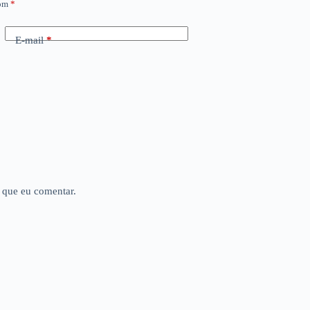
com
*
E-mail
*
 que eu comentar.