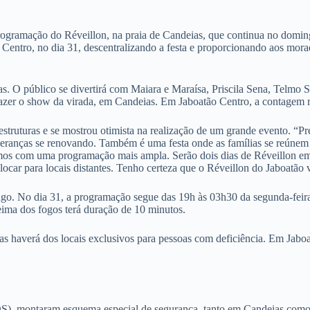
rogramação do Réveillon, na praia de Candeias, que continua no doming
 Centro, no dia 31, descentralizando a festa e proporcionando aos mora
s. O público se divertirá com Maiara e Maraísa, Priscila Sena, Telmo 
azer o show da virada, em Candeias. Em Jaboatão Centro, a contagem r
estruturas e se mostrou otimista na realização de um grande evento. “
ranças se renovando. Também é uma festa onde as famílias se reúnem p
stamos com uma programação mais ampla. Serão dois dias de Réveillon 
ar para locais distantes. Tenho certeza que o Réveillon do Jaboatão va
ngo. No dia 31, a programação segue das 19h às 03h30 da segunda-feir
ima dos fogos terá duração de 10 minutos.
as haverá dos locais exclusivos para pessoas com deficiência. Em Jabo
DS), montaram esquema especial de segurança, tanto em Candeias como e