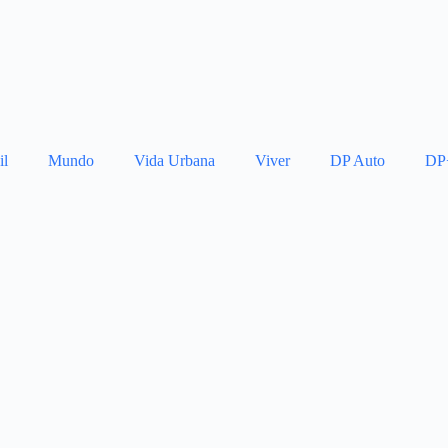
il
Mundo
Vida Urbana
Viver
DP Auto
DP