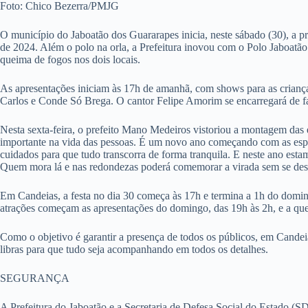
Foto: Chico Bezerra/PMJG
O município do Jaboatão dos Guararapes inicia, neste sábado (30), a p
de 2024. Além o polo na orla, a Prefeitura inovou com o Polo Jaboatão
queima de fogos nos dois locais.
As apresentações iniciam às 17h de amanhã, com shows para as criança
Carlos e Conde Só Brega. O cantor Felipe Amorim se encarregará de f
Nesta sexta-feira, o prefeito Mano Medeiros vistoriou a montagem das 
importante na vida das pessoas. É um novo ano começando com as espe
cuidados para que tudo transcorra de forma tranquila. E neste ano e
Quem mora lá e nas redondezas poderá comemorar a virada sem se desloc
Em Candeias, a festa no dia 30 começa às 17h e termina a 1h do domi
atrações começam as apresentações do domingo, das 19h às 2h, e a que
Como o objetivo é garantir a presença de todos os públicos, em Candei
libras para que tudo seja acompanhando em todos os detalhes.
SEGURANÇA
A Prefeitura do Jaboatão e a Secretaria de Defesa Social do Estado (S