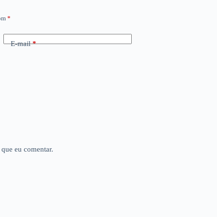
com
*
E-mail
*
 que eu comentar.