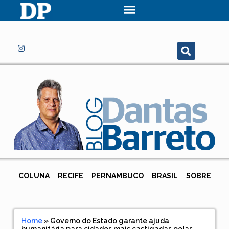
COLUNA
RECIFE
PERNAMBUCO
BRASIL
SOBRE
Home
»
Governo do Estado garante ajuda
humanitária para cidades mais castigadas pelas