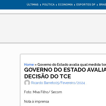
ÚLTIMAS
POLÍTICA
ECONOMIA
ESPORTES DP
BRAS
Home
»
Governo do Estado avalia qual medida to
GOVERNO DO ESTADO AVALI
DECISÃO DO TCE
Ricardo Barreto
05/fevereiro/2024
Foto: Miva Filho/ Secom
Nota à imprensa