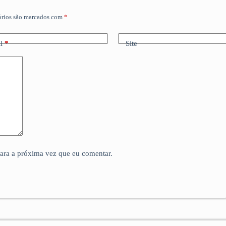
órios são marcados com
*
l
*
Site
para a próxima vez que eu comentar.