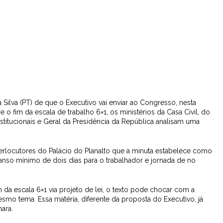
 Silva (PT) de que o Executivo vai enviar ao Congresso, nesta
o fim da escala de trabalho 6×1, os ministérios da Casa Civil, do
stitucionais e Geral da Presidência da República analisam uma
interlocutores do Palácio do Planalto que a minuta estabelece como
nso mínimo de dois dias para o trabalhador e jornada de no
da escala 6×1 via projeto de lei, o texto pode chocar com a
mo tema. Essa matéria, diferente da proposta do Executivo, já
ara.