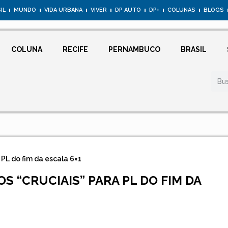
IL
MUNDO
VIDA URBANA
VIVER
DP AUTO
DP+
COLUNAS
BLOGS
COLUNA
RECIFE
PERNAMBUCO
BRASIL
PL do fim da escala 6×1
 “CRUCIAIS” PARA PL DO FIM DA